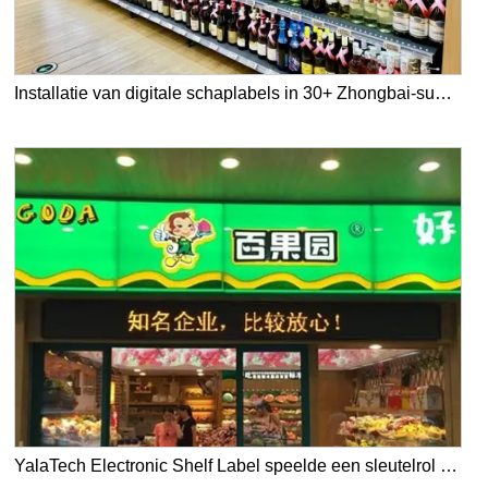
Installatie van digitale schaplabels in 30+ Zhongbai-supermarkten
YalaTech Electronic Shelf Label speelde een sleutelrol in de digitalisering van PAGODA Store