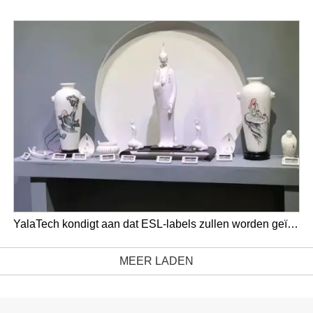
YalaTech kondigt aan dat ESL-labels zullen worden geïnstalleerd in het Jingdezhen International Ceramics Expo Center
MEER LADEN