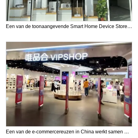
Een van de toonaangevende Smart Home Device Stores in Maleisië heeft de YalaTech ESL-oplossing geïmplementeerd
Een van de e-commercereuzen in China werkt samen met YalaTech