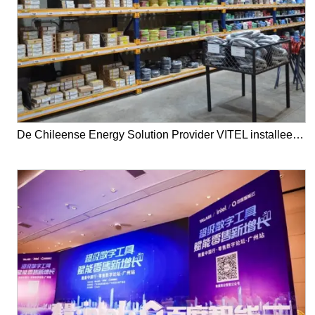
De Chileense Energy Solution Provider VITEL installeerde YalaTech ESL in hun magazijn