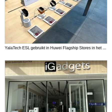
YalaTech ESL gebruikt in Huwei Flagship Stores in het VK