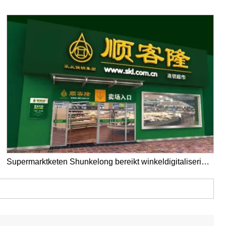
Supermarktketen Shunkelong bereikt winkeldigitalisering met Yalatech Electronic Shelf Label