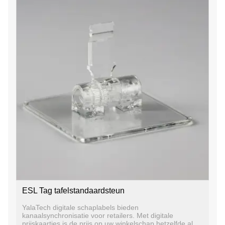
ESL Tag tafelstandaardsteun
YalaTech digitale schaplabels bieden
kanaalsynchronisatie voor retailers. Met digitale
prijskaartjes is de prijs op uw winkelschap hetzelfde als