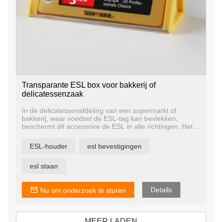
Transparante ESL box voor bakkerij of
delicatessenzaak
In de delicatessenafdeling van een supermarkt of
bakkerij, waar voedsel de ESL-tag kan bevlekken,
beschermt dit accessoire de ESL in alle richtingen. Het is
een ontwerp dat we hebben gemaakt voor een
ketenbakkerij in Australië. De klant is er zeer tevreden
ESL-houder
esl bevestigingen
mee om het imago van de winkel te versterken en het
digitale prijsetiket te beschermen.
esl staan
Details
Nu om onderzoek te sturen
MEER LADEN