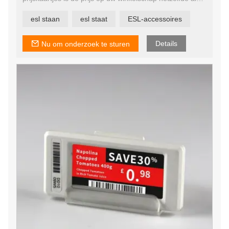
uw prijs online, op uw mobiele app en op meerdere
locaties. Hierdoor blijven uw online en offline kanalen
esl staan
esl staat
ESL-accessoires
gesynchroniseerd om een ​​uniforme ervaring voor uw
klanten te garanderen, ongeacht hoe ze met u omgaan.
Details
Nu om onderzoek te sturen