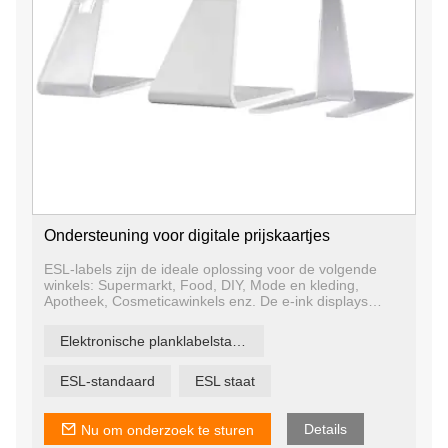
Ondersteuning voor digitale prijskaartjes
ESL-labels zijn de ideale oplossing voor de volgende
winkels: Supermarkt, Food, DIY, Mode en kleding,
Apotheek, Cosmeticawinkels enz. De e-ink displays
functioneren ook als digital signage in kantoren,
ziekenhuizen, hotels en luchthavens of als halte-
Elektronische planklabelstandaard
dienstregelingen en informatieborden in openbare
ruimtes.
ESL-standaard
ESL staat
Details
Nu om onderzoek te sturen