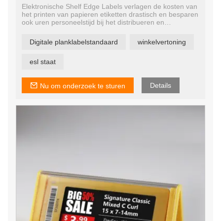
Elektronische Shelf Edge Labels verlagen de kosten van
het printen van papieren etiketten drastisch en besparen
ook uren personeelstijd bij het distribueren en
aanbrengen van d-labels. Bovendien bieden ESL-tags
een enorm potentieel om de verkoop, winstgevendheid
Digitale planklabelstandaard
winkelvertoning
en concurrentievoordeel te vergroten met flexibele,
responsieve prijsmogelijkheden.
esl staat
Details
Nu om onderzoek te sturen