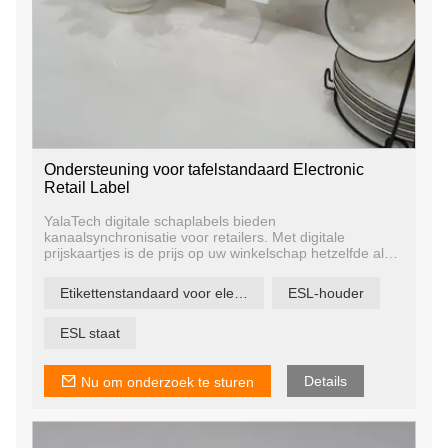
Ondersteuning voor tafelstandaard Electronic
Retail Label
YalaTech digitale schaplabels bieden
kanaalsynchronisatie voor retailers. Met digitale
prijskaartjes is de prijs op uw winkelschap hetzelfde als
uw prijs online, op uw mobiele app en op meerdere
locaties. Hierdoor blijven uw online en offline kanalen
Etikettenstandaard voor elektronische detailhandel
ESL-houder
gesynchroniseerd om een ​​uniforme ervaring voor uw
klanten te garanderen, ongeacht hoe ze met u omgaan.
ESL staat
Details
Nu om onderzoek te sturen