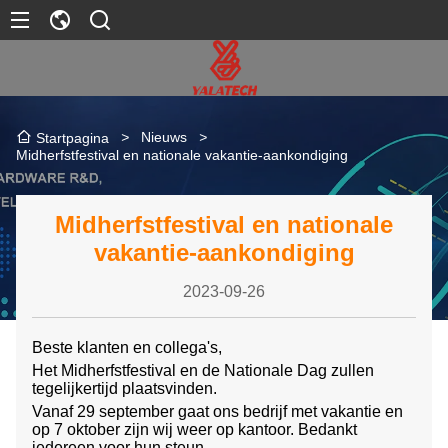
>
Nieuws
>
Startpagina
Midherfstfestival en nationale vakantie-aankondiging
Midherfstfestival en nationale
vakantie-aankondiging
2023-09-26
Beste klanten en collega's,
Het Midherfstfestival en de Nationale Dag zullen
tegelijkertijd plaatsvinden.
Vanaf 29 september gaat ons bedrijf met vakantie en
op 7 oktober zijn wij weer op kantoor. Bedankt
iedereen voor hun steun.