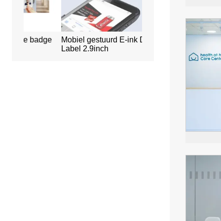
adge
Mobiel gestuurd E-ink Digital
Slim kantoorreserveri
Label 2.9inch