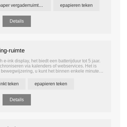
epaper vergaderruimte teken
epapieren teken
Details
ing-ruimte
e-ink display, het biedt een batterijduur tot 5 jaar.
chroniseren via kalenders of webservices. Het is
le bewegwijzering, u kunt het binnen enkele minuten
inkt teken
epapieren teken
Details