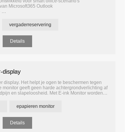
ontwikkeld voor smart office-scenario's
 van Microsoft365 Outlook
5
oren/scholen etc.
0,2 inch
vergaderreservering
ina met deze technologie en producten
Details
-display
er display. Het helpt je ogen te beschermen tegen
monitor geeft geen harde achtergrondverlichting af
fdpijn en slapeloosheid. Met E-ink Monitor worden
en van code of surfen op internet.
epapieren monitor
Details