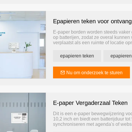
Epapieren teken voor ontvang
ngssysteem
1,54 inch elektronisch schaplabel
2,13 inch meertali
prijskaart Slim-ser
E-paper borden worden steeds vaker g
op batterijen, zodat ze overal kunn
verplaatst als een ruimte of locatie o
geschikt voor kantoorruimtes zoals re
epapieren teken
Nu om onderzoek te sturen
E-paper Vergaderzaal Teken
Dit is een e-paper bewegwijzering voo
10,2 inch en biedt een batterijduur to
synchroniseren met agenda's of webser
digitale bewegwijzering, u kunt het bi