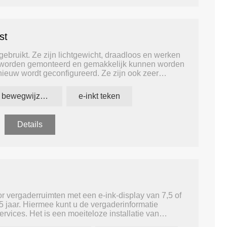
st
ge digitale
Machtloze elektronische badge
Mobiel gestuu
ie
met epaper-display
Label 2.9inch
ebruikt. Ze zijn lichtgewicht, draadloos en werken
en worden gemonteerd en gemakkelijk kunnen worden
pnieuw wordt geconfigureerd. Ze zijn ook zeer
ceptie- en vergaderruimtes.
epapieren bewegwijzering
e-inkt teken
Details
r vergaderruimten met een e-ink-display van 7,5 of
t 5 jaar. Hiermee kunt u de vergaderinformatie
vices. Het is een moeiteloze installatie van
nnen enkele minuten zelf installeren.