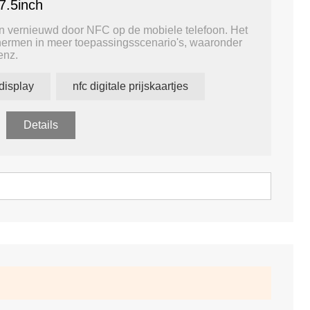
7.5inch
den vernieuwd door NFC op de mobiele telefoon. Het
chermen in meer toepassingsscenario's, waaronder
enz.
display
nfc digitale prijskaartjes
Details