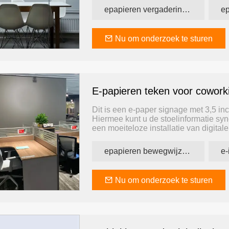
epapieren vergadering teken
Nu om onderzoek te sturen
E-papieren teken voor cowork
Dit is een e-paper signage met 3,5 inch 
Hiermee kunt u de stoelinformatie syn
een moeiteloze installatie van digita
zelf installeren.
epapieren bewegwijzering
e-
Nu om onderzoek te sturen