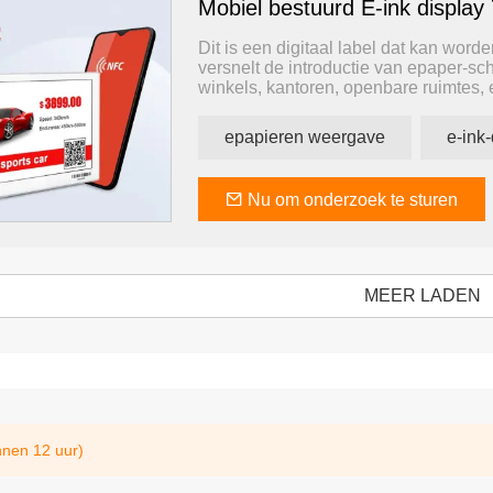
Mobiel bestuurd E-ink display 
Dit is een digitaal label dat kan wor
versnelt de introductie van epaper-s
winkels, kantoren, openbare ruimtes, 
epapieren weergave
e-ink-
Nu om onderzoek te sturen
MEER LADEN
nnen 12 uur)