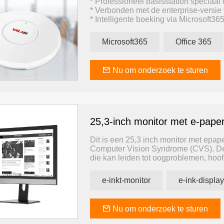
* Professioneel basisstation speciaal 
* Verbonden met de enterprise-versie
* Intelligente boeking via Microsoft36
* Geschikt voor vergaderruimtes/kant
* E-Paper-display van 1,54 inch tot 1
Microsoft365
Office 365
* De enige e-paper R&D-fabriek in Ch
Nu om onderzoek te sturen
25,3-inch monitor met e-paper
Dit is een 25,3 inch monitor met epap
Computer Vision Syndrome (CVS). De 
die kan leiden tot oogproblemen, hoo
uw ogen beschermd tijdens het schrijv
e-inkt-monitor
e-ink-display
Nu om onderzoek te sturen