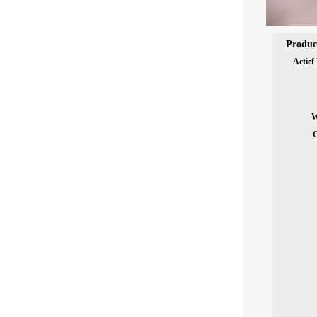
Produc
Actief
W
O