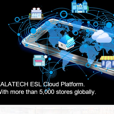
ngssysteem
1,54 inch elektronisch schaplabel
2,13 inch meertali
prijskaart Slim-ser