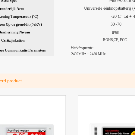
Accu
Spec
2*600 mAh CR24
Universele éénknopsbatterij (
randerlijk
Accu
-20 C° tot + 
koning
Temperatuur
(˚
C
)
30~70
ken
Op de grond
dit
(%
RV
)
Bescherming
Niveau
IP68
ROHS
,
CE, FCC
Cert
i
zijn
kation
Werkfrequentie:
oze
Communicatie
Parameters
2402
MHz
~ 24
80 MHz
erd product