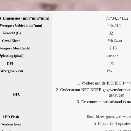
t
Dimensies
(mm*mm*mm)
71*34,5*11,2
Weergave
Gebied
(mm*mm)
48x23,1
Gewicht
(
G
)
32
Wit Zwart
Geval
Kleur
2.13
eergave
Maat
(inch)
plossing
(pixel)
250*122
DPI
183
Weergave
kleur
BW
1. Voldoet aan de ISO/IEC 144
2. Ondersteunt NFC NDEF-gegevensformaat m
NFC
geheugen
3. De communicatieafstand is 
Rood, blauw, groen, geel, wit, c
LED
Flash
5-10 jaar (2-4 updates
Werken
leven