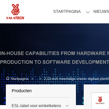
STARTPAGINA
NIEUW
>
>
2,13 inch meertalige vriezer digitaal plank
Startpagina
Producten
ESL-label voor winkelketens