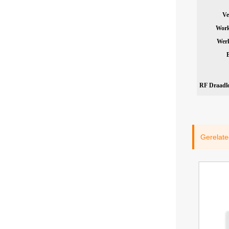
Ve
Wor
Wer
RF
Draadl
Gerelate