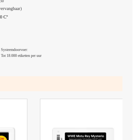
50
vervangbaar)
40 C°
Systeemdoorvoer:
Tot 18.000 etiketten per uur