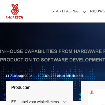
STARTPAGINA
NIEUW
>
>
4 kleuren elektronisch label
Startpagina
Producten
ESL-label voor winkelketens