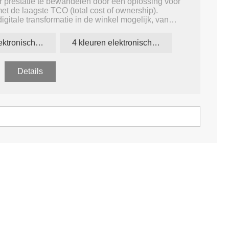
r prestatie te bewandelen door een oplossing voor
et de laagste TCO (total cost of ownership).
digitale transformatie in de winkel mogelijk, van
tie tot voorspellende tools.
4 kleuren elektronisch label
4 kleuren elektronische prijsetiketten
Details