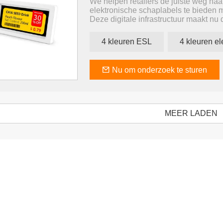
We helpen retailers de juiste weg naa
elektronische schaplabels te bieden m
Deze digitale infrastructuur maakt nu 
prijsbeheer en operationele optimalisa
4 kleuren ESL
Nu om onderzoek te sturen
MEER LADEN