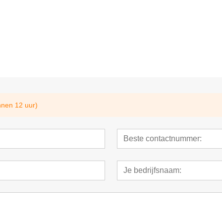
rveringssysteem
1,54 inch elektronisch schaplabel
2,13 inch mee
prijskaart Sli
nnen 12 uur)