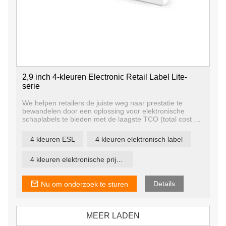
2,9 inch 4-kleuren Electronic Retail Label Lite-
serie
We helpen retailers de juiste weg naar prestatie te
bewandelen door een oplossing voor elektronische
schaplabels te bieden met de laagste TCO (total cost of
ownership).
Deze digitale infrastructuur maakt nu digitale
4 kleuren ESL
4 kleuren elektronisch label
transformatie in de winkel mogelijk, van prijsbeheer en
operationele optimalisatie tot voorspellende tools.
4 kleuren elektronische prijsetiketten
Details
Nu om onderzoek te sturen
MEER LADEN